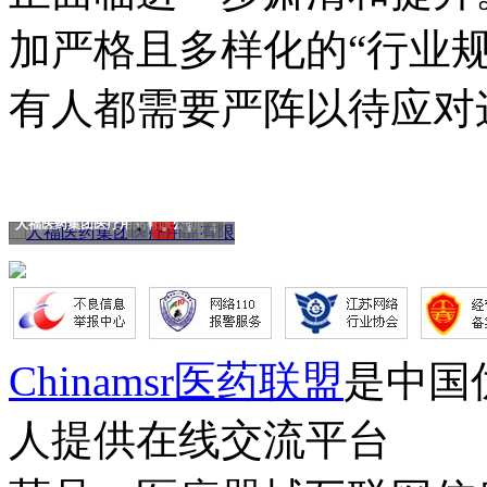
加严格且多样化的“行业
有人都需要严阵以待应对
人福医药集团医疗用品有限公司
1
2
3
4
Chinamsr医药联盟
是中国
人提供在线交流平台