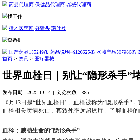
药品代理商
保健品代理商
器械代理商
找工作
猎才医药网
好猎头
瑞仕登
查数据
国产药品
185249条
药品说明书
120625条
器械产品
507966条
首页
>
资讯
>
医疗器械
世界血栓日｜别让“隐形杀手”
发布日期：2025-10-14 | 浏览次数：385
10月13日是“世界血栓日”
。
血栓
被称为
“隐形杀手”
，
血栓相关疾病死亡，其致死率远超癌症。了解血栓的
血栓：威胁生命的
“隐形杀手”