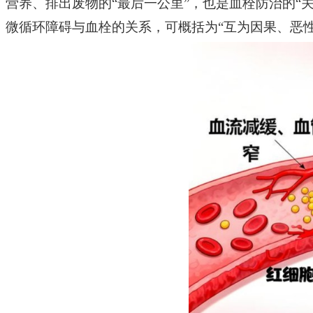
营养、排出废物的“最后一公里”，也是血栓
防治
的
“
微循环
障碍
与血栓的关系，可概括为
“互为因果、恶