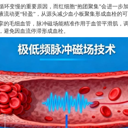
循环变慢的重要原因，而红细胞“抱团聚集”会进一步
血液流动更“轻盈”，从源头减少血小板聚集形成血栓的
痉挛的毛细血管，脉冲磁场能精准作用于血管平滑肌，
梢，避免因血流停滞形成血栓。