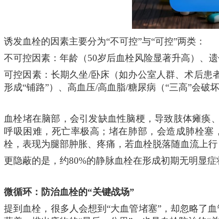
诱发血栓
的
因素主要分为
“不可控”与“可控”两类：
不可控因素：年龄（
50岁后血栓风险显著升高）、
可控因素：长期久坐
/卧床（如办公室人群、术后患
形成“铺路”）、高血压/高血脂/糖尿病（“三高”
血栓堵在脑部
，会
引发缺血性脑梗，导致肢体瘫痪
呼吸困难，死亡率极高；堵在肺部
，会
造成肺栓塞
栓，表现为腿部肿胀、疼痛，若血栓脱落随血流上行
更隐蔽的是，约
80%的静脉血栓在形成初期无明显
微循环：
防治
血栓的
“关键战场”
提到血栓，很多人会想到
“大血管堵塞”，却忽略了