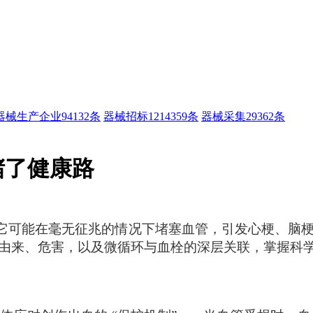
器械生产企业
94132条
器械招标
1214359条
器械采集
29362条
堵了健康路
它可能在毫无征兆的情况下堵塞血管，引发心梗、脑
由来、危害，以及微循环与血栓的深层关联，掌握科