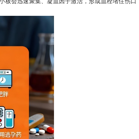
，血小板会迅速聚集、凝血因子激活，形成血栓堵住伤口