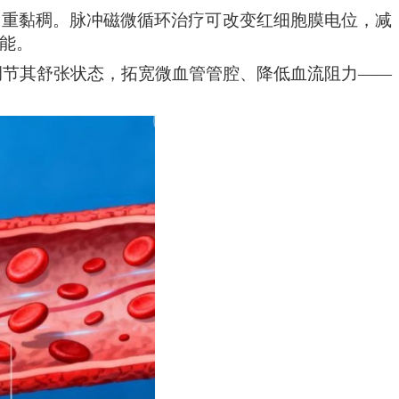
加重黏稠。脉冲磁
微循环治疗
可改变红细胞膜电位，减
可能。
调节其舒张状态，拓宽微血管管腔、降低血流阻力——