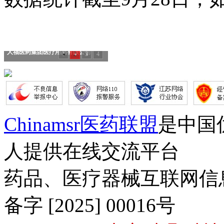
人福医药集团医疗用品有限公司
1
2
3
4
Chinamsr医药联盟
是中国
人提供在线交流平台
药品、医疗器械互联网信
备字 [2025] 00016号