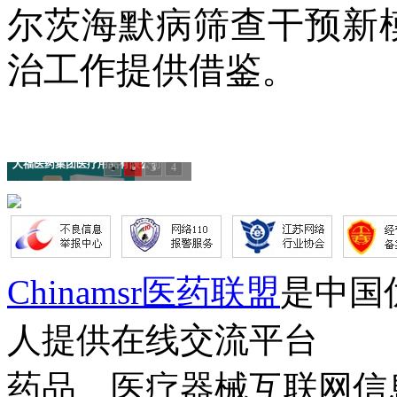
尔茨海默病筛查干预新
治工作提供借鉴。
人福医药集团医疗用品有限公司
1
2
3
4
Chinamsr医药联盟
是中国
人提供在线交流平台
药品、医疗器械互联网信