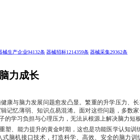
器械生产企业
94132条
器械招标
1214359条
器械采集
29362条
力脑力成长
脑健康与脑力发展问题愈发凸显。繁重的升学压力、长
逻辑记忆薄弱、知识点易混淆。面对这些问题，多数家
子的学习负担与心理压力，无法从根源上解决脑力短
重塑、能力提升的黄金时期，这也是功能医学
认知
训
入式脑机接口技术，打造科学、高效、安全的脑力训