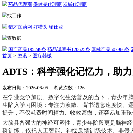
药品代理商
保健品代理商
器械代理商
找工作
猎才医药网
好猎头
瑞仕登
查数据
国产药品
185249条
药品说明书
120625条
器械产品
507966条
首页
>
资讯
>
医疗器械
ADTS：科学强化记忆力，助
发布日期：2026-06-05 | 浏览次数：126
在学业竞争加剧、数字化生活普及的当下，青少年
生陷入学习困境：专注力涣散、背书遗忘速度快、
提升，不仅耗费时间精力、收效甚微，还容易加重孩
大脑具备强大的神经可塑性，青少年阶段更是脑神经
碍训练，依托
人工智能、
神经反馈训练技术
、
非侵