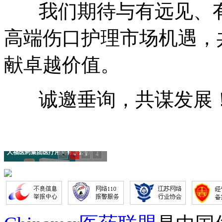
我们期待与有远见、有
高端伤口护理市场机遇，
献卓越价值。
诚邀垂询，共谋发展
人福医药集团医疗用品有限公司
1
2
3
4