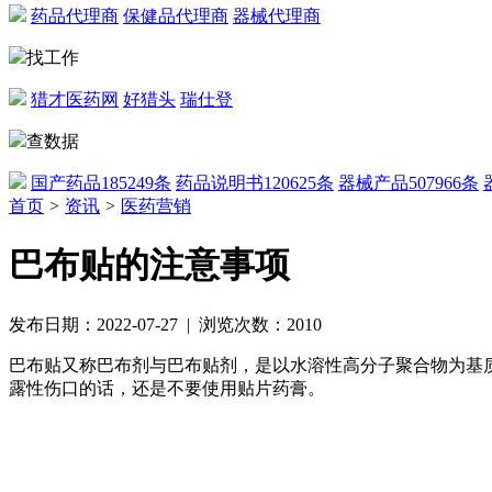
药品代理商
保健品代理商
器械代理商
找工作
猎才医药网
好猎头
瑞仕登
查数据
国产药品
185249条
药品说明书
120625条
器械产品
507966条
首页
>
资讯
>
医药营销
巴布贴的注意事项
发布日期：2022-07-27 | 浏览次数：2010
巴布贴又称巴布剂与巴布贴剂，是以水溶性高分子聚合物为基
露性伤口的话，还是不要使用贴片药膏。