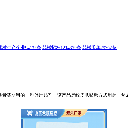
器械生产企业
94132条
器械招标
1214359条
器械采集
29362条
质骨架材料的一种外用贴剂，该产品是经皮肤贴敷方式用药，然