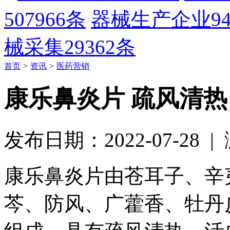
507966条
器械生产企业
9
械采集
29362条
首页
>
资讯
>
医药营销
康乐鼻炎片 疏风清热
发布日期：2022-07-28 
康乐鼻炎片由苍耳子、辛
芩、防风、广藿香、牡丹