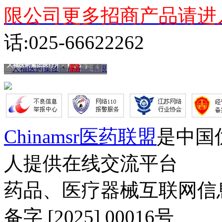
限公司更多招商产品请进
话:025-66622262
人福医药集团医疗用品有限公司
1
2
3
4
Chinamsr医药联盟
是中国
人提供在线交流平台
药品、医疗器械互联网信
备字 [2025] 00016号