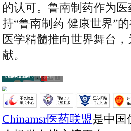
的认可。鲁南制药作为医
持“鲁南制药 健康世界”
医学精髓推向世界舞台，
献。
人福医药集团医疗用品有限公司
1
2
3
4
Chinamsr医药联盟
是中国