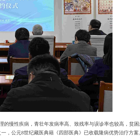
管理的慢性疾病，青壮年发病率高、致残率与误诊率也较高，贫
病之一，公元8世纪藏医典籍《四部医典》已收载隆病优势治疗方案