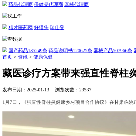
药品代理商
保健品代理商
器械代理商
找工作
猎才医药网
好猎头
瑞仕登
查数据
国产药品
185249条
药品说明书
120625条
器械产品
507966条
首页
>
资讯
>
健康保健
藏医诊疗方案带来强直性脊柱
发布日期：2025-01-13 | 浏览次数：23537
1月7日，《强直性脊柱炎健康乡村项目合作协议》在甘肃临