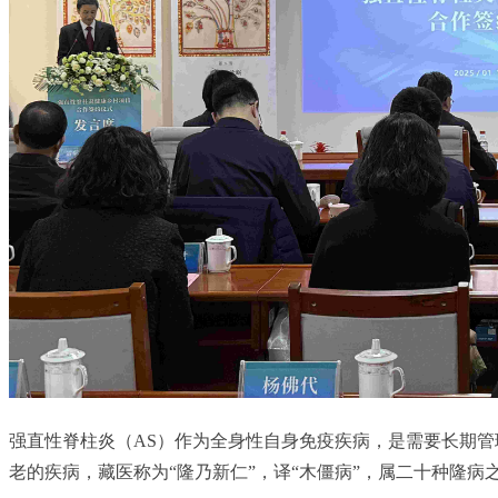
强直性脊柱炎（AS）作为全身性自身免疫疾病，是需要长期
老的疾病，藏医称为“隆乃新仁”，译“木僵病”，属二十种隆