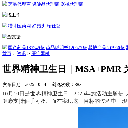
药品代理商
保健品代理商
器械代理商
找工作
猎才医药网
好猎头
瑞仕登
查数据
国产药品
185249条
药品说明书
120625条
器械产品
507966条
首页
>
资讯
>
医疗器械
世界精神卫生日｜MSA+PMR
发布日期：2025-10-14 | 浏览次数：383
10月10日是世界精神卫生日
，
2025年
的活动主题是
健康支持触手可及。而在实现这一目标的过程中，
现