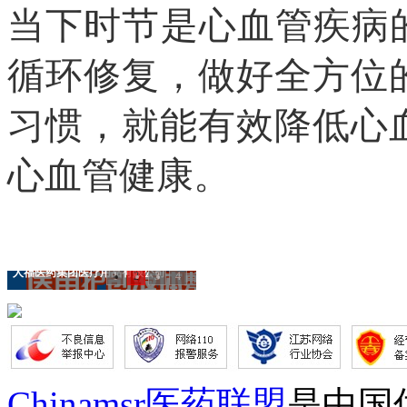
当下
时节是心血管疾病
循环修复，做好全方位
习惯，就能有效降低心
心血管健康。
人福医药集团医疗用品有限公司
1
2
3
4
Chinamsr医药联盟
是中国