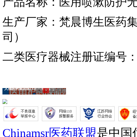
产品名称：医用喷漱防护
生产厂家：梵晨博生医药
司）
二类医疗器械注册证编号
人福医药集团医疗用品有限公司
1
2
3
4
Chinamsr医药联盟
是中国