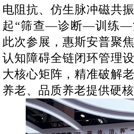
电阻抗、仿生脉冲磁共
起“筛查—诊断—训练—
此次参展，惠斯安普聚
认知障碍全链闭环管理
大核心矩阵，精准破解
养老、品质养老提供硬核